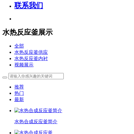
联系我们
水热反应釜展示
全部
水热反应釜供应
水热反应釜内衬
视频展示
推荐
热门
最新
水热合成反应釜简介