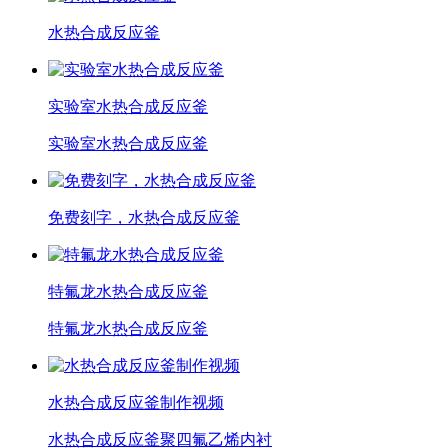
水热合成反应釜
实验室水热合成反应釜
实验室水热合成反应釜
免费刻字，水热合成反应釜
特氟龙水热合成反应釜
特氟龙水热合成反应釜
水热合成反应釜制作视频
水热合成反应釜聚四氟乙烯内衬