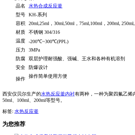
品名
水热合成反应釜
型号
KH-系列
容积
20ml,25ml，30ml,50ml，75ml,100ml，200ml, 250ml, 
材质
不锈钢 304/316
温度
-200℃~300℃(PPL)
压力
3MPa
防腐
双层护理耐强酸、强碱、王水和各种有机溶剂
安全
防爆设计
操作简单使用方便
操作
西安仪贝尔生产的
水热反应釜内衬
有两种，一种为聚四氟乙烯内衬
50ml、100ml、200ml等型号。
标签:
水热反应釜
为您推荐