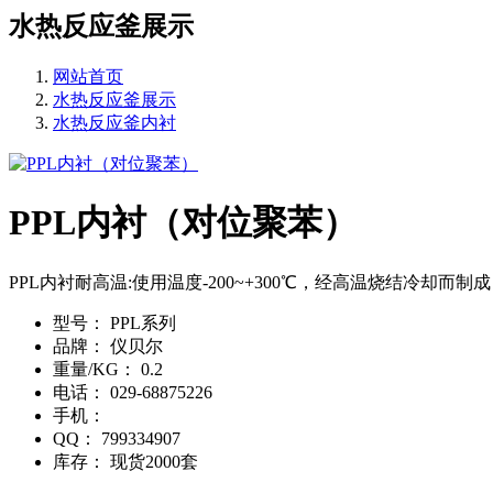
水热反应釜展示
网站首页
水热反应釜展示
水热反应釜内衬
PPL内衬（对位聚苯）
PPL内衬耐高温:使用温度-200~+300℃，经高温烧结冷却而
型号：
PPL系列
品牌：
仪贝尔
重量/KG：
0.2
电话：
029-68875226
手机：
QQ：
799334907
库存：
现货2000套