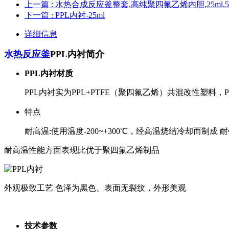
上一篇
: 水热合成反应釜整套,高纯聚四氟乙烯内胆,25ml,50ml
下一篇
: PPL内衬-25ml
详细信息
水热反应釜
PPL内衬简介
PPL内衬材质
PPL内衬实为PPL+PTFE（聚四氟乙烯）共混改性塑
特点
耐高温:使用温度-200~+300℃，经高温烧结冷却而制成
耐高温性能方面表现比优于聚四氟乙烯制品
外观极致工艺 色泽为黑色、表面无裂纹，外形美观
技术参数