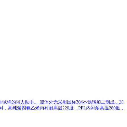
试样的得力助手。 釜体外壳采用国标304不锈钢加工制成，加
高纯聚四氟乙烯内衬耐高温220度，PPL内衬耐高温280度，